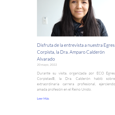
Disfruta de la entrevista a nuestra Egre
Corpista, la Dra. Amparo Calderón
Alvarado
20 mayo, 2022
Durante su visita, organizada por ECO Egres
Corpistas®, la Dra. Calderón habló sobr
extraordinaria carrera profesional, ejercien
amada profesión en el Reino Unido.
Leer Más