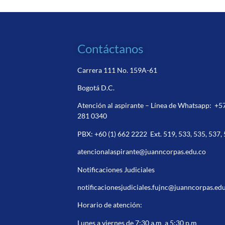
Contáctanos
Carrera 111 No. 159A-61
Bogotá D.C.
Atención al aspirante – Línea de Whatsapp:
+5
281 0340
PBX:
+60 (1) 662 2222
Ext. 519, 533, 535, 537,
atencionalaspirante@juanncorpas.edu.co
Notificaciones Judiciales
notificacionesjudiciales.fujnc@juanncorpas.ed
Horario de atención:
Lunes a viernes de 7:30 a.m a 5:30 p.m