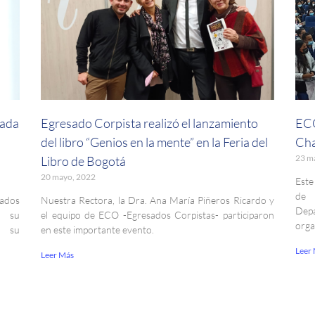
sada
Egresado Corpista realizó el lanzamiento
ECO
del libro “Genios en la mente” en la Feria del
Cha
23 m
Libro de Bogotá
20 mayo, 2022
Este
de 
ados
Nuestra Rectora, la Dra. Ana María Piñeros Ricardo y
Dep
e su
el equipo de ECO -Egresados Corpistas- participaron
orga
do su
en este importante evento.
Leer
Leer Más