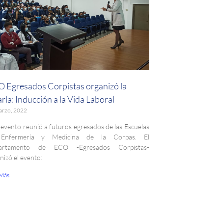
 Egresados Corpistas organizó la
rla: Inducción a la Vida Laboral
arzo, 2022
 evento reunió a futuros egresados de las Escuelas
Enfermería y Medicina de la Corpas. El
artamento de ECO -Egresados Corpistas-
nizó el evento:
 Más