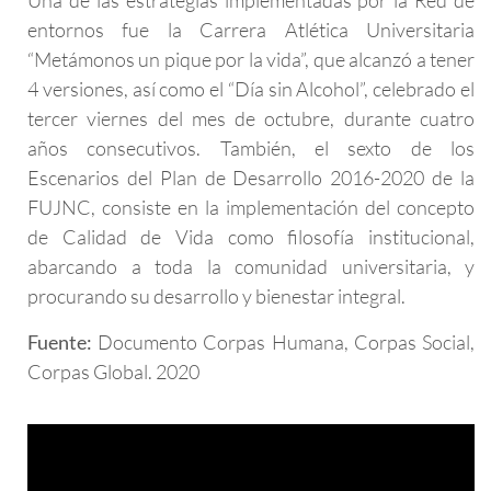
Una de las estrategias implementadas por la Red de
entornos fue la Carrera Atlética Universitaria
“Metámonos un pique por la vida”, que alcanzó a tener
4 versiones, así como el “Día sin Alcohol”, celebrado el
tercer viernes del mes de octubre, durante cuatro
años consecutivos. También, el sexto de los
Escenarios del Plan de Desarrollo 2016-2020 de la
FUJNC, consiste en la implementación del concepto
de Calidad de Vida como filosofía institucional,
abarcando a toda la comunidad universitaria, y
procurando su desarrollo y bienestar integral.
Fuente:
Documento Corpas Humana, Corpas Social,
Corpas Global. 2020