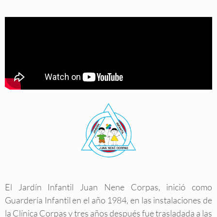
El Jardín Infantil Juan Nene Corpas, inició como
Guardería Infantil en el año 1984, en las instalaciones de
la Clínica Corpas y tres años después fue trasladada a las