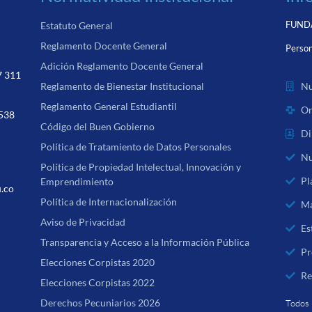
FUNDA
Estatuto General
Reglamento Docente General
Person
Adición Reglamento Docente General
7 311
Nu
Reglamento de Bienestar Institucional
Reglamento General Estudiantil
Or
 538
Código del Buen Gobierno
Di
Política de Tratamiento de Datos Personales
Nu
Política de Propiedad Intelectual, Innovación y
Pl
Emprendimiento
u.co
Política de Internacionalización
Ma
Aviso de Privacidad
Es
Transparencia y Acceso a la Información Pública
Pr
Elecciones Corpistas 2020
Re
Elecciones Corpistas 2022
Derechos Pecuniarios 2026
Todos 