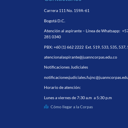
Carrera 111 No. 159A-61
Bogotá D.C.
Atención al aspirante – Línea de Whatsapp:
+5
281 0340
PBX:
+60 (1) 662 2222
Ext. 519, 533, 535, 537,
atencionalaspirante@juanncorpas.edu.co
Notificaciones Judiciales
notificacionesjudiciales.fujnc@juanncorpas.ed
Horario de atención:
Lunes a viernes de 7:30 a.m a 5:30 p.m
Cómo llegar a la Corpas