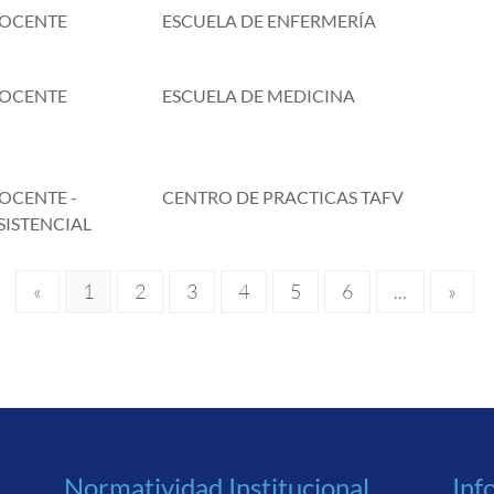
OCENTE
ESCUELA DE ENFERMERÍA
OCENTE
ESCUELA DE MEDICINA
OCENTE -
CENTRO DE PRACTICAS TAFV
SISTENCIAL
«
1
2
3
4
5
6
...
»
Normatividad Institucional
Inf