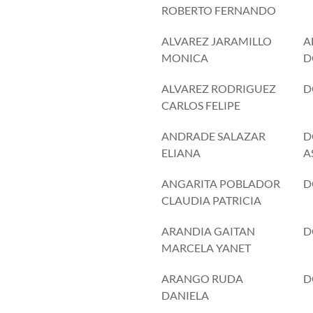
ROBERTO FERNANDO
ALVAREZ JARAMILLO
A
MONICA
D
ALVAREZ RODRIGUEZ
D
CARLOS FELIPE
ANDRADE SALAZAR
D
ELIANA
A
ANGARITA POBLADOR
D
CLAUDIA PATRICIA
ARANDIA GAITAN
D
MARCELA YANET
ARANGO RUDA
D
DANIELA