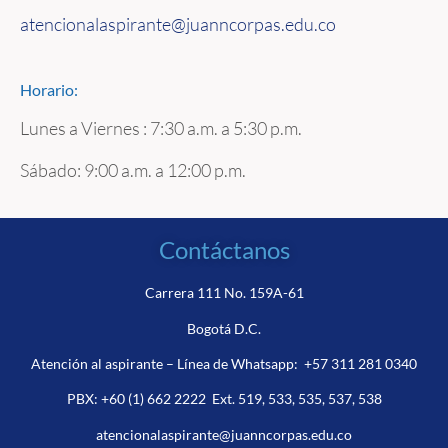
atencionalaspirante@juanncorpas.edu.co
Horario:
Lunes a Viernes : 7:30 a.m. a 5:30 p.m.
Sábado: 9:00 a.m. a 12:00 p.m.
Contáctanos
Carrera 111 No. 159A-61
Bogotá D.C.
Atención al aspirante – Línea de Whatsapp:
+57 311 281 0340
PBX:
+60 (1) 662 2222
Ext. 519, 533, 535, 537, 538
atencionalaspirante@juanncorpas.edu.co