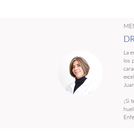
ME
DR
La e
los 
cara
exce
Juan
¡Si 
huel
Enfe