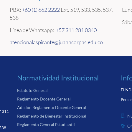
PBX:
+60 (1) 662 2222
Ext. 519,
533, 535, 537,
Lune
538
Sába
Línea de Whatsapp:
+57 311 281 0340
atencionalaspirante@juanncorpas.edu.co
Normatividad Institucional
Inf
FUNDA
Estatuto General
Reglamento Docente General
Person
Adición Reglamento Docente General
7 311
Nu
Reglamento de Bienestar Institucional
Reglamento General Estudiantil
Or
 538