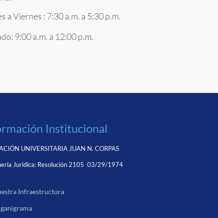
s a Viernes : 7:30 a.m. a 5:30 p.m.
do: 9:00 a.m. a 12:00 p.m.
ormación Institucional
CIÓN UNIVERSITARIA JUAN N. CORPAS
ería Jurídica:
Resolución 2105 03/29/1974
estra Infraestructura
ganigrama