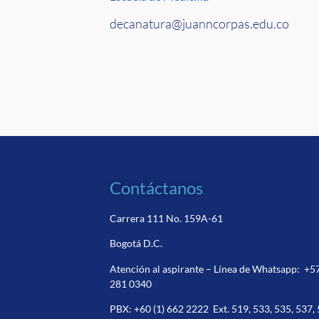
decanatura@juanncorpas.edu.co
Contáctanos
Carrera 111 No. 159A-61
Bogotá D.C.
Atención al aspirante – Línea de Whatsapp:
+5
281 0340
PBX:
+60 (1) 662 2222
Ext. 519, 533, 535, 537,