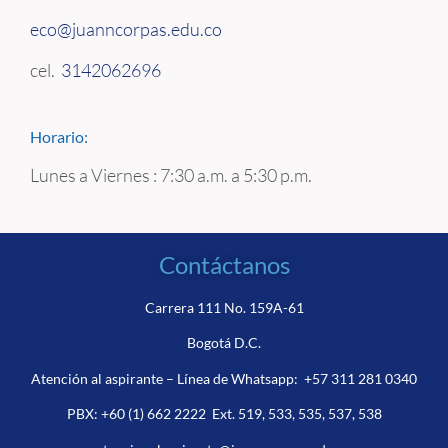
eco@juanncorpas.edu.co
cel.
3142062696
Horario:
Lunes a Viernes : 7:30 a.m. a 5:30 p.m.
Contáctanos
Carrera 111 No. 159A-61
Bogotá D.C.
Atención al aspirante – Línea de Whatsapp:
+57 311 281 0340
PBX:
+60 (1) 662 2222
Ext. 519, 533, 535, 537, 538