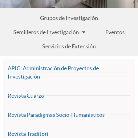
Centro de
Grupos de Investigación
Investigación
Semilleros de Investigación
Eventos
Servicios de Extensión
APIC: Administración de Proyectos de
Investigación
Revista Cuarzo
Revista Paradigmas Socio-Humanísticos
Revista Traditori