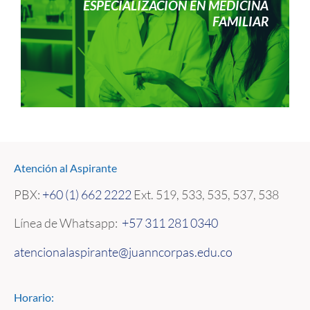
ESPECIALIZACIÓN EN MEDICINA
FAMILIAR
Atención al Aspirante
PBX:
+60 (1) 662 2222
Ext. 519, 533, 535, 537, 538
Línea de Whatsapp:
+57 311 281 0340
atencionalaspirante@juanncorpas.edu.co
Horario: