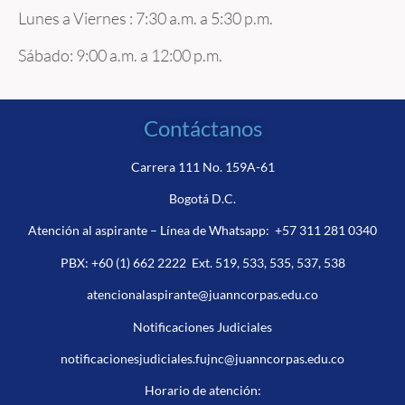
Lunes a Viernes : 7:30 a.m. a 5:30 p.m.
Sábado: 9:00 a.m. a 12:00 p.m.
Contáctanos
Carrera 111 No. 159A-61
Bogotá D.C.
Atención al aspirante – Línea de Whatsapp:
+57 311 281 0340
PBX:
+60 (1) 662 2222
Ext. 519, 533, 535, 537, 538
atencionalaspirante@juanncorpas.edu.co
Notificaciones Judiciales
notificacionesjudiciales.fujnc@juanncorpas.edu.co
Horario de atención: