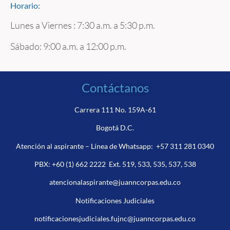
Horario:
Lunes a Viernes : 7:30 a.m. a 5:30 p.m.
Sábado: 9:00 a.m. a 12:00 p.m.
Contáctanos
Carrera 111 No. 159A-61
Bogotá D.C.
Atención al aspirante – Línea de Whatsapp:
+57 311 281 0340
PBX:
+60 (1) 662 2222
Ext. 519, 533, 535, 537, 538
atencionalaspirante@juanncorpas.edu.co
Notificaciones Judiciales
notificacionesjudiciales.fujnc@juanncorpas.edu.co