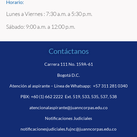
Horario:
Lunes a Viernes : 7:30 a.m. a 5:30 p.m.
Sábado: 9:00 a.m. a 12:00 p.m.
Contáctanos
Carrera 111 No. 159A-61
Bogotá D.C.
Atención al aspirante – Línea de Whatsapp:
+57 311 281 0340
PBX:
+60 (1) 662 2222
Ext. 519, 533, 535, 537, 538
atencionalaspirante@juanncorpas.edu.co
Notificaciones Judiciales
notificacionesjudiciales.fujnc@juanncorpas.edu.co