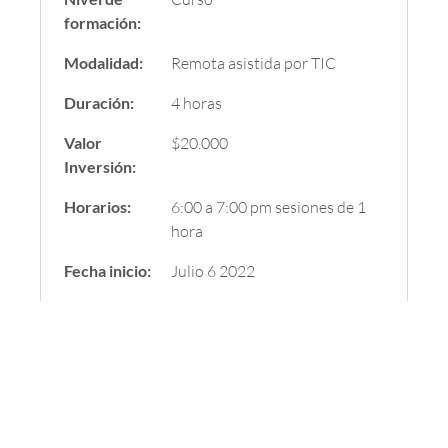
formación:
Modalidad:
Remota asistida por TIC
Duración:
4 horas
Valor
$20.000
Inversión:
Horarios:
6:00 a 7:00 pm sesiones de 1
hora
Fecha inicio:
Julio 6 2022
Fecha
Julio 9 2022
terminación:
Coordinador
Dana Urgova, Docente Escuela
Académico:
de Música