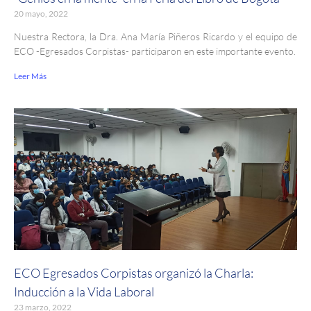
20 mayo, 2022
Nuestra Rectora, la Dra. Ana María Piñeros Ricardo y el equipo de
ECO -Egresados Corpistas- participaron en este importante evento.
Leer Más
ECO Egresados Corpistas organizó la Charla:
Inducción a la Vida Laboral
23 marzo, 2022