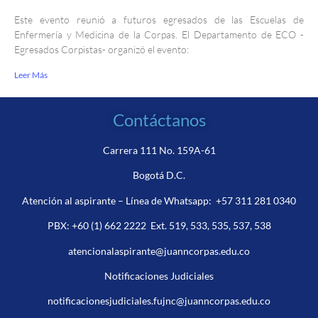
Este evento reunió a futuros egresados de las Escuelas de
Enfermería y Medicina de la Corpas. El Departamento de ECO -
Egresados Corpistas- organizó el evento:
Leer Más
Contáctanos
Carrera 111 No. 159A-61
Bogotá D.C.
Atención al aspirante – Línea de Whatsapp:
+57 311 281 0340
PBX:
+60 (1) 662 2222
Ext. 519, 533, 535, 537, 538
atencionalaspirante@juanncorpas.edu.co
Notificaciones Judiciales
notificacionesjudiciales.fujnc@juanncorpas.edu.co