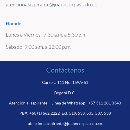
atencionalaspirante@juanncorpas.edu.co
Horario:
Lunes a Viernes : 7:30 a.m. a 5:30 p.m.
Sábado: 9:00 a.m. a 12:00 p.m.
Contáctanos
Carrera 111 No. 159A-61
Bogotá D.C.
Atención al aspirante – Línea de Whatsapp:
+57 311 281 0340
PBX:
+60 (1) 662 2222
Ext. 519, 533, 535, 537, 538
atencionalaspirante@juanncorpas.edu.co