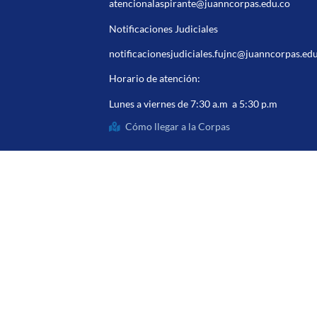
atencionalaspirante@juanncorpas.edu.co
Notificaciones Judiciales
notificacionesjudiciales.fujnc@juanncorpas.ed
Horario de atención:
Lunes a viernes de 7:30 a.m a 5:30 p.m
Cómo llegar a la Corpas