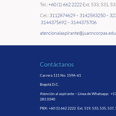
Tel.:
+60 (1) 662 2222
Ext.
533, 531, 5
Cel.:
3112874629
–
3142583250
–
32
3144375692
–
3144375706
atencionalaspirante@juanncorpas.edu
Contáctanos
Carrera 111 No. 159A-61
Bogotá D.C.
Atención al aspirante – Línea de Whatsapp:
+5
281 0340
PBX:
+60 (1) 662 2222
Ext. 519, 533, 535, 537,