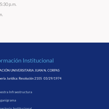
 5:30 p.m.
m.
ormación Institucional
CIÓN UNIVERSITARIA JUAN N. CORPAS
ería Jurídica:
Resolución 2105 03/29/1974
estra Infraestructura
ganigrama
rectorio Institucional