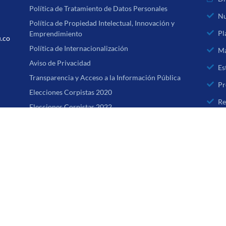
Política de Tratamiento de Datos Personales
Nu
Política de Propiedad Intelectual, Innovación y
Pl
Emprendimiento
u.co
Política de Internacionalización
Ma
Aviso de Privacidad
Es
Transparencia y Acceso a la Información Pública
Pr
Elecciones Corpistas 2020
Re
Elecciones Corpistas 2022
Derechos Pecuniarios 2026
Todos 
Reglamento Específico Facultad de Medicina
Reglamento Específico Facultad de Enfermería
Reglamento Específico Facultad de Música
Reglamento Específico Facultad de Educación
Reglamento Posgrados Médico Quirúrgicos
Registro Calificado de la Maestría en Salud Familiar y
Comunitaria