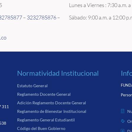
35
Lunes a Viernes : 7:30 a.m. a
32785877
–
3232785876
–
Sábado: 9:00 a.m. a 12:00 p.
.co
Normatividad Institucional
Inf
FUNDA
Estatuto General
Reglamento Docente General
Person
Adición Reglamento Docente General
7 311
Nu
Reglamento de Bienestar Institucional
Reglamento General Estudiantil
Or
 538
Código del Buen Gobierno
Di