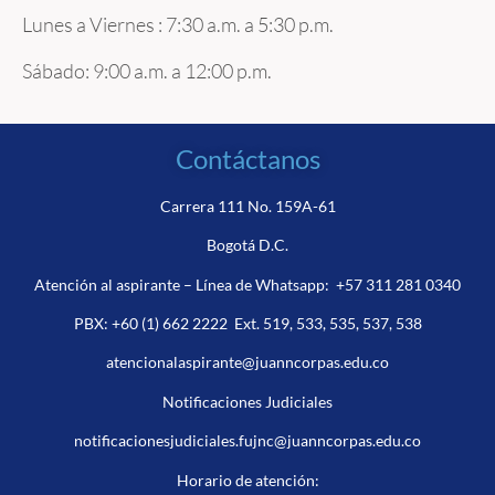
Lunes a Viernes : 7:30 a.m. a 5:30 p.m.
Sábado: 9:00 a.m. a 12:00 p.m.
Contáctanos
Carrera 111 No. 159A-61
Bogotá D.C.
Atención al aspirante – Línea de Whatsapp:
+57 311 281 0340
PBX:
+60 (1) 662 2222
Ext. 519, 533, 535, 537, 538
atencionalaspirante@juanncorpas.edu.co
Notificaciones Judiciales
notificacionesjudiciales.fujnc@juanncorpas.edu.co
Horario de atención: