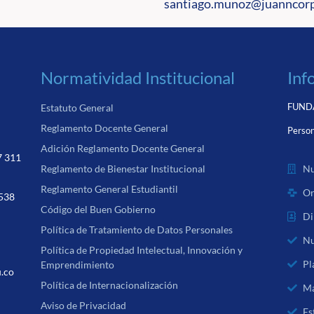
santiago.munoz@juanncorp
Normatividad Institucional
Inf
FUNDA
Estatuto General
Reglamento Docente General
Person
Adición Reglamento Docente General
7 311
Nu
Reglamento de Bienestar Institucional
Reglamento General Estudiantil
Or
 538
Código del Buen Gobierno
Di
Política de Tratamiento de Datos Personales
Nu
Política de Propiedad Intelectual, Innovación y
Pl
Emprendimiento
u.co
Política de Internacionalización
Ma
Aviso de Privacidad
Es