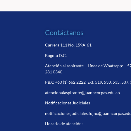
Contáctanos
Carrera 111 No. 159A-61
Bogotá D.C.
Atención al aspirante – Línea de Whatsapp:
+5
281 0340
PBX:
+60 (1) 662 2222
Ext. 519, 533, 535, 537,
atencionalaspirante@juanncorpas.edu.co
Notificaciones Judiciales
notificacionesjudiciales.fujnc@juanncorpas.ed
Horario de atención: