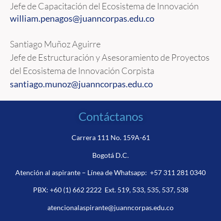
Jefe de Capacitación del Ecosistema de Innovación
william.penagos@juanncorpas.
edu.co
Santiago Muñoz Aguirre
Jefe de Estructuración y Asesoramiento de Proyectos
del Ecosistema de Innovación Corpista
santiago.munoz@juanncorpas.edu.co
Contáctanos
Carrera 111 No. 159A-61
Bogotá D.C.
Atención al aspirante – Línea de Whatsapp:
+57 311 281 0340
PBX:
+60 (1) 662 2222
Ext. 519, 533, 535, 537, 538
atencionalaspirante@juanncorpas.edu.co