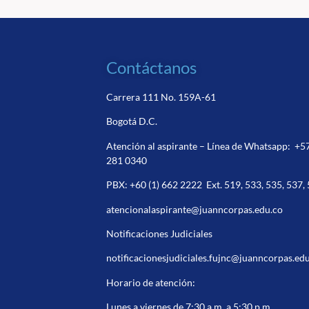
Contáctanos
Carrera 111 No. 159A-61
Bogotá D.C.
Atención al aspirante – Línea de Whatsapp:
+5
281 0340
PBX:
+60 (1) 662 2222
Ext. 519, 533, 535, 537,
atencionalaspirante@juanncorpas.edu.co
Notificaciones Judiciales
notificacionesjudiciales.fujnc@juanncorpas.ed
Horario de atención:
Lunes a viernes de 7:30 a.m a 5:30 p.m