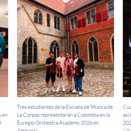
a
Tres estudiantes de la Escuela de Música de
Cua
s en
La Corpas representarán a Colombia en la
así
l
Euregio Orchestra Academy 2026 en
202
5 ago
Alemania