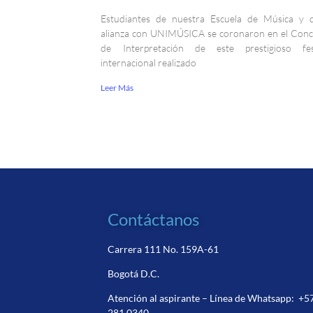
Estudiantes de nuestra Escuela de Música y 
alianza con UNIMÚSICA se coronaron en el Con
de Interpretación de este prestigioso fest
internacional realizado
Leer Más
Contáctanos
Carrera 111 No. 159A-61
Bogotá D.C.
Atención al aspirante – Línea de Whatsapp:
+5
281 0340