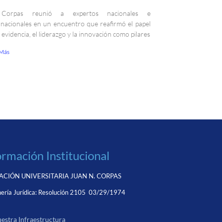
Corpas reunió a expertos nacionales e
rnacionales en un encuentro que reafirmó el papel
a evidencia, el liderazgo y la innovación como pilares
 Más
ormación Institucional
CIÓN UNIVERSITARIA JUAN N. CORPAS
ería Jurídica:
Resolución 2105 03/29/1974
estra Infraestructura