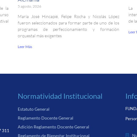
5 agosto, 2026
de la
La 
curso
inte
María José Hincapié, Felipe Rocha y Nicolás López
ival
de l
fueron seleccionados para formar parte de uno de los
programas de perfeccionamiento y formación
Leer
orquestal más exigentes
Leer Más
Normatividad Institucional
Inf
FUNDA
Estatuto General
Reglamento Docente General
Person
Adición Reglamento Docente General
7 311
Nu
Reglamento de Bienestar Institucional