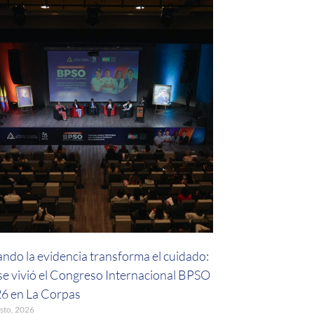
ndo la evidencia transforma el cuidado:
 se vivió el Congreso Internacional BPSO
6 en La Corpas
sto, 2026