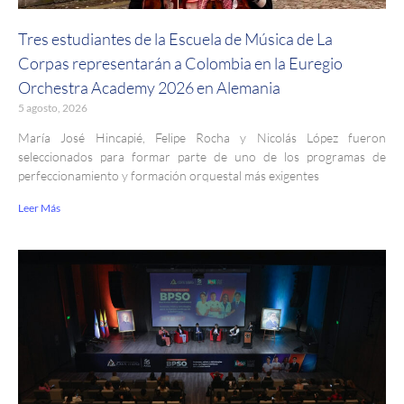
Tres estudiantes de la Escuela de Música de La
Corpas representarán a Colombia en la Euregio
Orchestra Academy 2026 en Alemania
5 agosto, 2026
María José Hincapié, Felipe Rocha y Nicolás López fueron
seleccionados para formar parte de uno de los programas de
perfeccionamiento y formación orquestal más exigentes
Leer Más