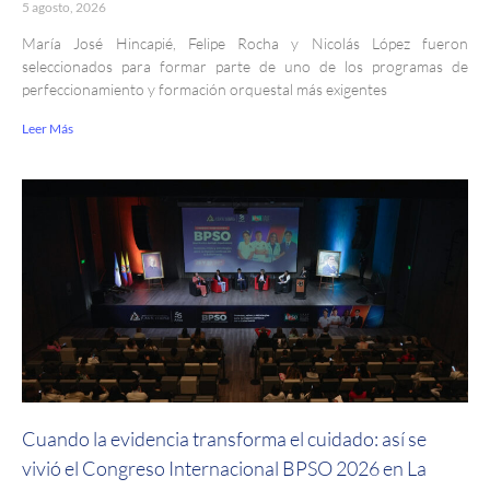
5 agosto, 2026
María José Hincapié, Felipe Rocha y Nicolás López fueron
seleccionados para formar parte de uno de los programas de
perfeccionamiento y formación orquestal más exigentes
Leer Más
Cuando la evidencia transforma el cuidado: así se
vivió el Congreso Internacional BPSO 2026 en La