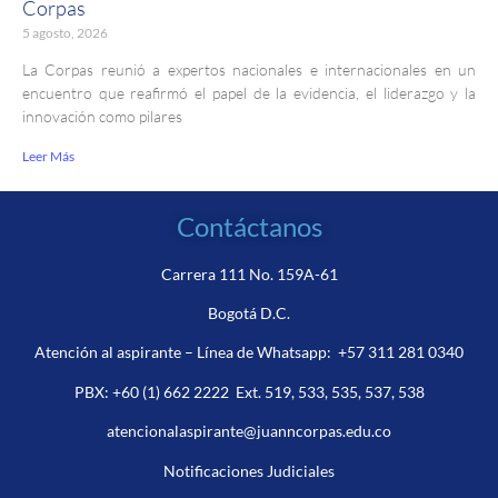
Corpas
5 agosto, 2026
La Corpas reunió a expertos nacionales e internacionales en un
encuentro que reafirmó el papel de la evidencia, el liderazgo y la
innovación como pilares
Leer Más
Contáctanos
Carrera 111 No. 159A-61
Bogotá D.C.
Atención al aspirante – Línea de Whatsapp:
+57 311 281 0340
PBX:
+60 (1) 662 2222
Ext. 519, 533, 535, 537, 538
atencionalaspirante@juanncorpas.edu.co
Notificaciones Judiciales