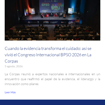
Cuando la evidencia transforma el cuidado: así se
vivió el Congreso Internacional BPSO 2026 en La
Corpas
5 agosto, 2026
La Corpas reunió a expertos nacionales e internacionales en un
encuentro que reafirmó el papel de la evidencia, el liderazgo y la
innovación como pilares
Leer Más