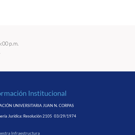
6:00 p.m.
.
ormación Institucional
CIÓN UNIVERSITARIA JUAN N. CORPAS
ería Jurídica:
Resolución 2105 03/29/1974
estra Infraestructura