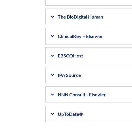
The BioDigital Human
ClinicalKey – Elsevier
EBSCOHost
IPA Source
NNN Consult - Elsevier
UpToDate®