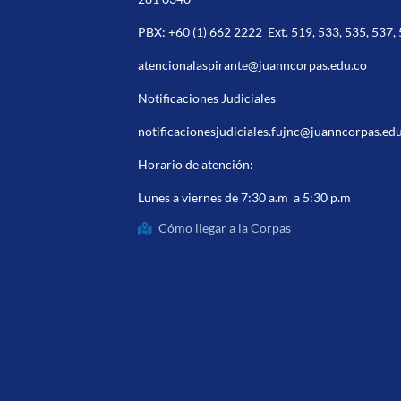
PBX:
+60 (1) 662 2222
Ext. 519, 533, 535, 537,
atencionalaspirante@juanncorpas.edu.co
Notificaciones Judiciales
notificacionesjudiciales.fujnc@juanncorpas.ed
Horario de atención:
Lunes a viernes de 7:30 a.m a 5:30 p.m
Cómo llegar a la Corpas