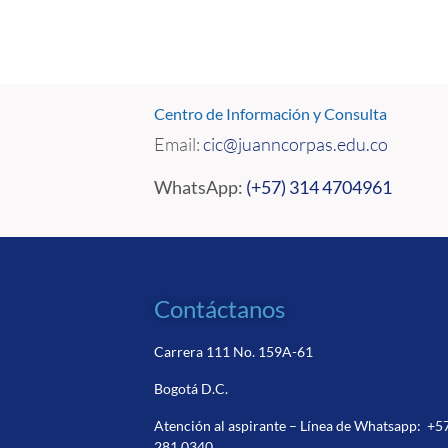
Centro de Información y Consulta
Email:
cic
@juanncorpas.edu.co
WhatsApp:
(+57) 314 4704961
Contáctanos
Carrera 111 No. 159A-61
Bogotá D.C.
Atención al aspirante – Línea de Whatsapp:
+5
281 0340