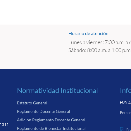
Horario de atención:
Lunes a viernes: 7:00 a.m. a 
Sábado: 8:00 a.m. a 1:00 p.m
Normatividad Institucional
Inf
FUNDA
Estatuto General
Reglamento Docente General
Person
Adición Reglamento Docente General
7 311
Reglamento de Bienestar Institucional
Nu