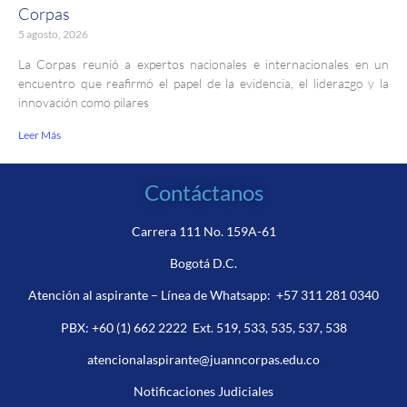
Corpas
5 agosto, 2026
La Corpas reunió a expertos nacionales e internacionales en un
encuentro que reafirmó el papel de la evidencia, el liderazgo y la
innovación como pilares
Leer Más
Contáctanos
Carrera 111 No. 159A-61
Bogotá D.C.
Atención al aspirante – Línea de Whatsapp:
+57 311 281 0340
PBX:
+60 (1) 662 2222
Ext. 519, 533, 535, 537, 538
atencionalaspirante@juanncorpas.edu.co
Notificaciones Judiciales