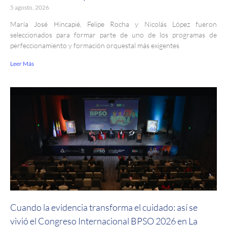
5 agosto, 2026
María José Hincapié, Felipe Rocha y Nicolás López fueron
seleccionados para formar parte de uno de los programas de
perfeccionamiento y formación orquestal más exigentes
Leer Más
Cuando la evidencia transforma el cuidado: así se
vivió el Congreso Internacional BPSO 2026 en La