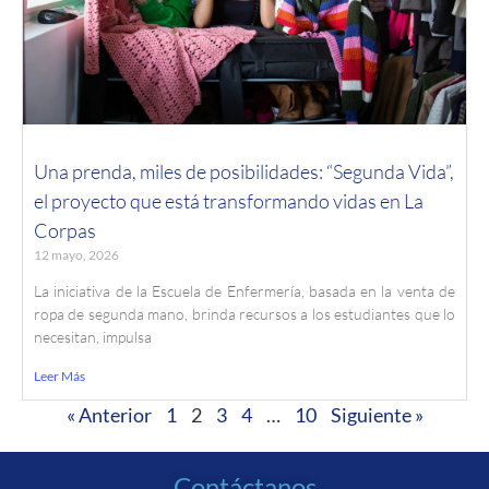
Una prenda, miles de posibilidades: “Segunda Vida”,
el proyecto que está transformando vidas en La
Corpas
12 mayo, 2026
La iniciativa de la Escuela de Enfermería, basada en la venta de
ropa de segunda mano, brinda recursos a los estudiantes que lo
necesitan, impulsa
Leer Más
« Anterior
1
2
3
4
…
10
Siguiente »
Contáctanos