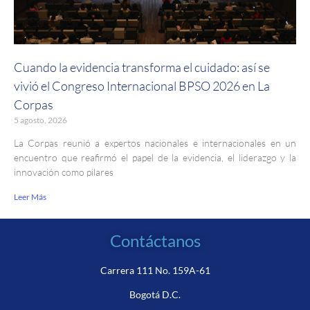
Cuando la evidencia transforma el cuidado: así se
vivió el Congreso Internacional BPSO 2026 en La
Corpas
5 agosto, 2026
La Corpas reunió a expertos nacionales e internacionales en un
encuentro que reafirmó el papel de la evidencia, el liderazgo y la
innovación como pilares
Leer Más
Contáctanos
Carrera 111 No. 159A-61
Bogotá D.C.