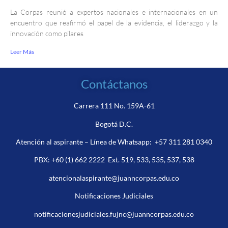
La Corpas reunió a expertos nacionales e internacionales en un
encuentro que reafirmó el papel de la evidencia, el liderazgo y la
innovación como pilares
Leer Más
Contáctanos
Carrera 111 No. 159A-61
Bogotá D.C.
Atención al aspirante – Línea de Whatsapp:
+57 311 281 0340
PBX:
+60 (1) 662 2222
Ext. 519, 533, 535, 537, 538
atencionalaspirante@juanncorpas.edu.co
Notificaciones Judiciales
notificacionesjudiciales.fujnc@juanncorpas.edu.co