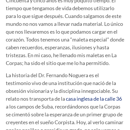
Cincuenta y cinco años es muy poquito tiempo. El
tiempo que tengamos de vida debemos utilizarlo
para lo que sigue después. Cuando salgamos de este
mundo no nos vamos a llevar nada material. Lo único
que nos llevaremos es lo que podamos cargar en el
corazón. Todos tenemos una “maleta especial” donde
caben recuerdos, esperanzas, ilusiones y hasta
tristezas. En mi caso, he llenado mis maletas en La
Corpas; ha sido el sitio que me lo ha permitido.
La historia del Dr. Fernando Noguera es el
testimonio vivo de una institución que nació de la
obsesión visionaria y la disciplina innegociable. Su
relato nos transporta de la
casa inglesa de la calle 36
a los campos de Suba, recordándonos que la Corpas
se cimentó sobre la esperanza de un primer grupo de
creyentes en el sueño Corpista. Hoy, al verlo caminar
por los pasillos o presidir un grado, no solo vemos a