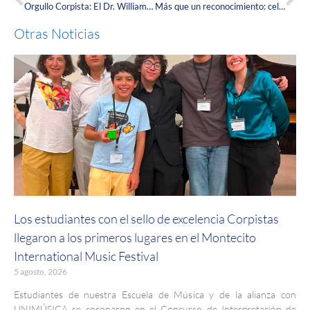
Orgullo Corpista: El Dr. William Contreras inspira al mundo en TEDxMedellín con ciencia y humanismo.
Más que un reconocimiento: celebramos las historias de nuestros nuevos graduandos de las cohortes de Pregrado y Posgrado 2026-1
Otras Noticias
Los estudiantes con el sello de excelencia Corpistas
llegaron a los primeros lugares en el Montecito
International Music Festival
5 agosto, 2026
Estudiantes de nuestra Escuela de Música y de la alianza con
UNIMÚSICA se coronaron en el Concurso de Interpretación de