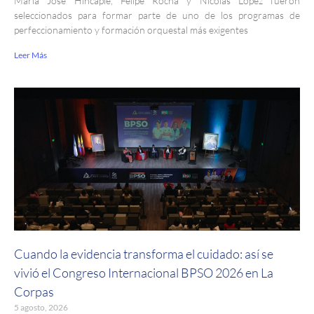
María José Hincapié, Felipe Rocha y Nicolás López fueron
seleccionados para formar parte de uno de los programas de
perfeccionamiento y formación orquestal más exigentes
Leer Más
Cuando la evidencia transforma el cuidado: así se
vivió el Congreso Internacional BPSO 2026 en La
Corpas
5 agosto, 2026