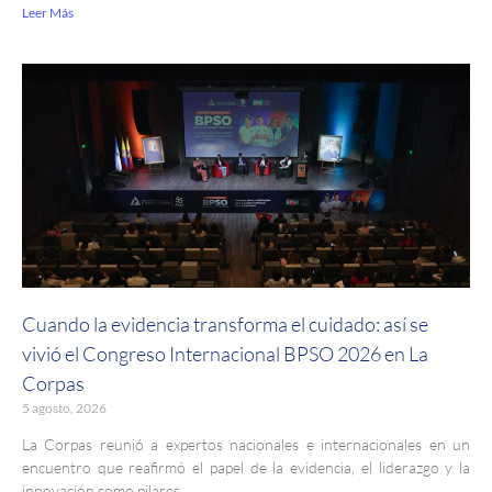
Leer Más
Cuando la evidencia transforma el cuidado: así se
vivió el Congreso Internacional BPSO 2026 en La
Corpas
5 agosto, 2026
La Corpas reunió a expertos nacionales e internacionales en un
encuentro que reafirmó el papel de la evidencia, el liderazgo y la
innovación como pilares