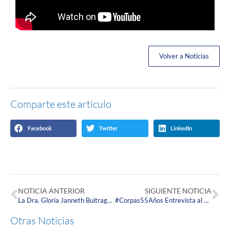
Volver a Noticias
Comparte este artículo
Facebook
Twitter
LinkedIn
NOTICIA ANTERIOR
SIGUIENTE NOTICIA
La Dra. Gloria Janneth Buitrago, egresada de la Escuela de Medicina compartió su trayectoria internacional con estudiantes Corpistas
#Corpas55Años Entrevista al Dr. Fernando Noguera: Memoria Viva y Corazón de la Excelencia Corpista
Otras Noticias