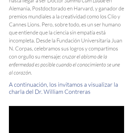
hasta llegar a ser Doctor
Summa Cum Laude
en
Alemania, Postdoctorado en Harvard, y ganador de
premios mundiales a la creatividad como los Clio y
Cannes Lions. Pero, sobre todo, es un ser humano
que entiende que la ciencia sin empatía está
incompleta. Desde la Fundación Universitaria Juan
N. Corpas, celebramos sus logros y compartimos
con orgullo su mensaje:
cruzar el abismo de la
enfermedad es posible cuando el conocimiento se une
al corazón
.
A continuación, los invitamos a visualizar la
charla del Dr. William Contreras