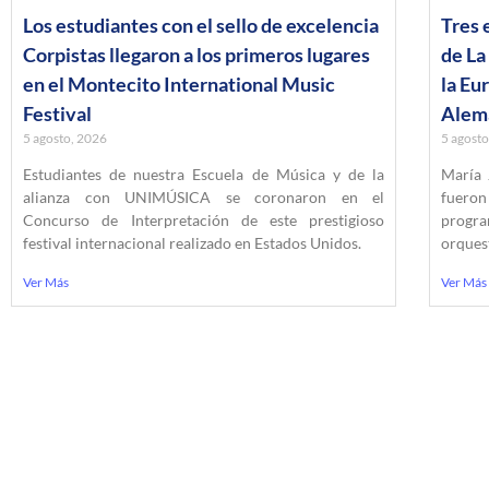
Los estudiantes con el sello de excelencia
Tres 
Corpistas llegaron a los primeros lugares
de La
en el Montecito International Music
la Eu
Festival
Alem
5 agosto, 2026
5 agost
Estudiantes de nuestra Escuela de Música y de la
María 
alianza con UNIMÚSICA se coronaron en el
fueron
Concurso de Interpretación de este prestigioso
progr
festival internacional realizado en Estados Unidos.
orquest
Ver Más
Ver Más