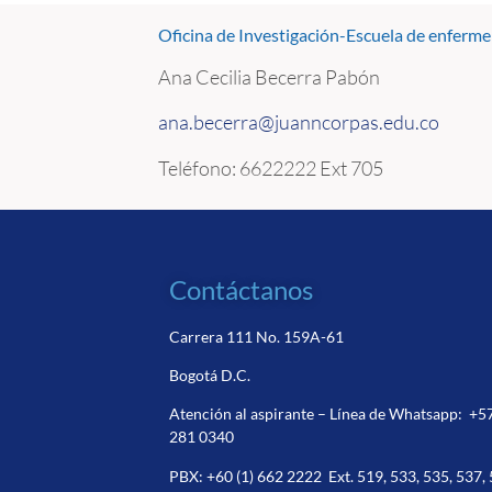
Oficina de Investigación-Escuela de enferme
Ana Cecilia Becerra Pabón
ana.becerra@juanncorpas.edu.co
Teléfono: 6622222 Ext 705
Contáctanos
Carrera 111 No. 159A-61
Bogotá D.C.
Atención al aspirante – Línea de Whatsapp:
+5
281 0340
PBX:
+60 (1) 662 2222
Ext. 519, 533, 535, 537,