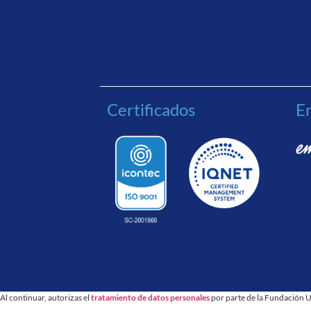
Certificados
En
Al continuar, autorizas el
tratamiento de datos personales
por parte de la Fundación U