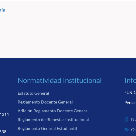
ría
Normatividad Institucional
Inf
FUNDA
Estatuto General
Reglamento Docente General
Person
Adición Reglamento Docente General
7 311
Nu
Reglamento de Bienestar Institucional
Reglamento General Estudiantil
Or
 538