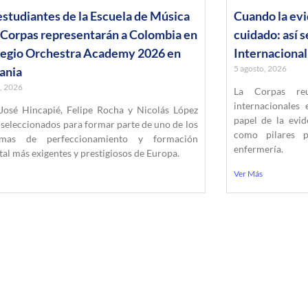
estudiantes de la Escuela de Música
Cuando la evi
 Corpas representarán a Colombia en
cuidado: así s
regio Orchestra Academy 2026 en
Internaciona
5 agosto, 2026
ania
o, 2026
La Corpas reu
internacionales
José Hincapié, Felipe Rocha y Nicolás López
papel de la evid
 seleccionados para formar parte de uno de los
como pilares p
amas de perfeccionamiento y formación
enfermería.
al más exigentes y prestigiosos de Europa.
Ver Más