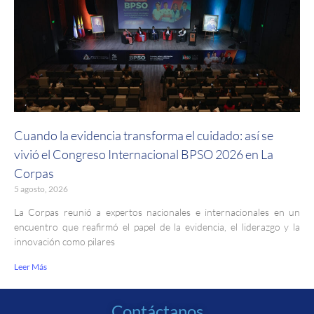
Cuando la evidencia transforma el cuidado: así se
vivió el Congreso Internacional BPSO 2026 en La
Corpas
5 agosto, 2026
La Corpas reunió a expertos nacionales e internacionales en un
encuentro que reafirmó el papel de la evidencia, el liderazgo y la
innovación como pilares
Leer Más
Contáctanos