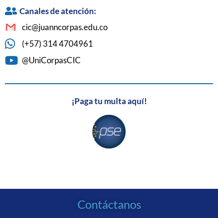
Canales de atención:
cic@juanncorpas.edu.co
(+57) 314 4704961
@UniCorpasCIC
¡Paga tu multa aquí!
Contáctanos