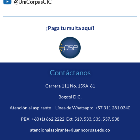
@UniCorpasCIC
¡Paga tu multa aquí!
Contáctanos
Carrera 111 No. 159A-61
Bogotá D.C.
Atención al aspirante – Línea de Whatsapp:
+57 311 281 0340
PBX:
+60 (1) 662 2222
Ext. 519, 533, 535, 537, 538
atencionalaspirante@juanncorpas.edu.co