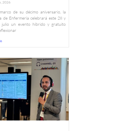
o, 2026
 marco de su décimo aniversario, la
a de Enfermería celebrará este 28 y
 julio un evento híbrido y gratuito
eflexionar
ás