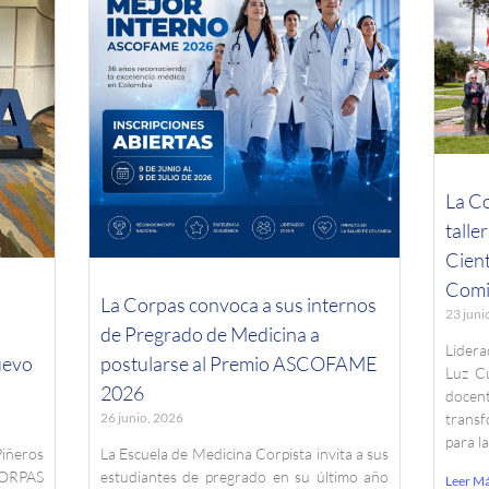
La Co
talle
Cient
Comi
La Corpas convoca a sus internos
23 juni
de Pregrado de Medicina a
Lidera
uevo
postularse al Premio ASCOFAME
Luz Cu
2026
docent
26 junio, 2026
transf
para l
Piñeros
La Escuela de Medicina Corpista invita a sus
CORPAS
estudiantes de pregrado en su último año
Leer M