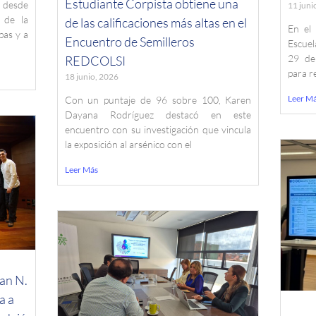
Estudiante Corpista obtiene una
 desde
11 juni
 de la
de las calificaciones más altas en el
En el
pas y a
Encuentro de Semilleros
Escuel
29 de
REDCOLSI
para r
18 junio, 2026
Leer M
Con un puntaje de 96 sobre 100, Karen
Dayana Rodríguez destacó en este
encuentro con su investigación que vincula
la exposición al arsénico con el
Leer Más
an N.
a a