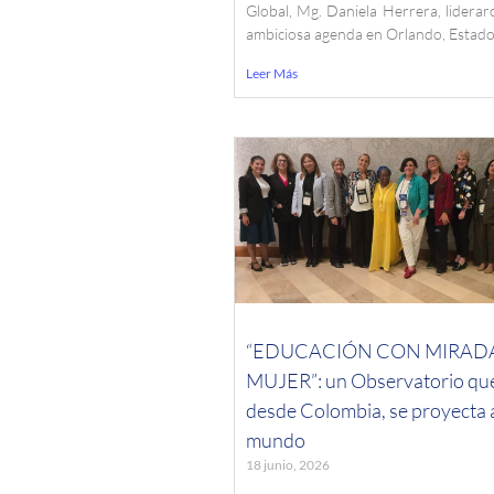
Global, Mg. Daniela Herrera, lidera
ambiciosa agenda en Orlando, Estad
Leer Más
“EDUCACIÓN CON MIRAD
MUJER”: un Observatorio qu
desde Colombia, se proyecta 
mundo
18 junio, 2026