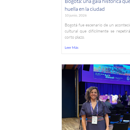
Bogotá: una gala histórica qu
huella en la ciudad
10 junio, 2026
Bogotá fue escenario de un acontec
cultural que difícilmente se repetir
corto plazo.
Leer Más