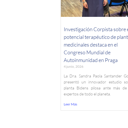
Investigación Corpista sobre 
potencial terapéutico de plan
medicinales destaca en el
Congreso Mundial de
Autoinmunidad en Praga
4 junio, 2026
La Dra. Sandra Paola Santander Go
presentó un innovador estudio so
planta Bidens pilosa ante más de
expertos de todo el planeta.
Leer Más