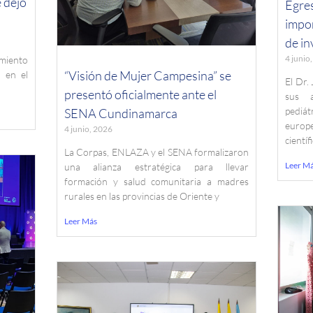
e dejó
Egre
impor
de in
4 junio
imiento
“Visión de Mujer Campesina” se
á en el
El Dr.
presentó oficialmente ante el
sus a
pediá
SENA Cundinamarca
europe
4 junio, 2026
científ
La Corpas, ENLAZA y el SENA formalizaron
Leer M
una alianza estratégica para llevar
formación y salud comunitaria a madres
rurales en las provincias de Oriente y
Leer Más