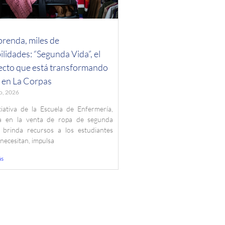
renda, miles de
ilidades: “Segunda Vida”, el
ecto que está transformando
s en La Corpas
o, 2026
ciativa de la Escuela de Enfermería,
a en la venta de ropa de segunda
 brinda recursos a los estudiantes
 necesitan, impulsa
ás