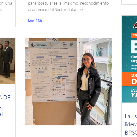
ron una
para postularse al máximo reconocimiento
os
académico del Sector Salud en
Leer Más
A DE
e,
al
La E
lider
BPSO