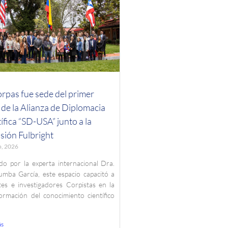
rpas fue sede del primer
r de la Alianza de Diplomacia
ífica “SD-USA” junto a la
sión Fulbright
o, 2026
do por la experta internacional Dra.
mba García, este espacio capacitó a
es e investigadores Corpistas en la
ormación del conocimiento científico
a
ás