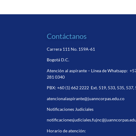
Contáctanos
Carrera 111 No. 159A-61
Bogotá D.C.
Atención al aspirante – Línea de Whatsapp:
+5
281 0340
PBX:
+60 (1) 662 2222
Ext. 519, 533, 535, 537,
atencionalaspirante@juanncorpas.edu.co
Notificaciones Judiciales
notificacionesjudiciales.fujnc@juanncorpas.ed
Horario de atención: