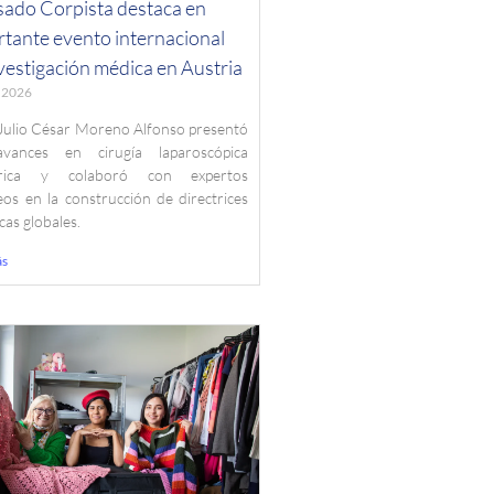
sado Corpista destaca en
tante evento internacional
vestigación médica en Austria
, 2026
 Julio César Moreno Alfonso presentó
vances en cirugía laparoscópica
trica y colaboró con expertos
os en la construcción de directrices
icas globales.
ás