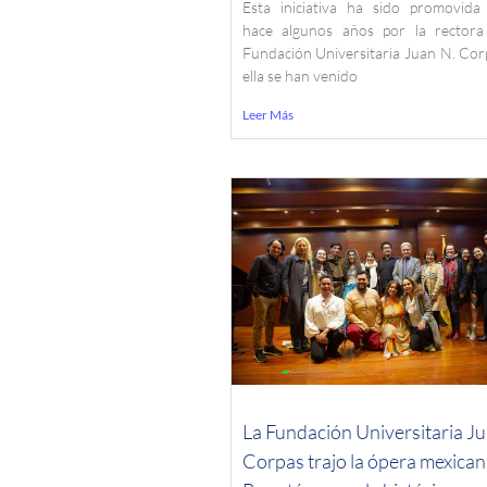
Esta iniciativa ha sido promovida
hace algunos años por la rectora
Fundación Universitaria Juan N. Cor
ella se han venido
Leer Más
La Fundación Universitaria Ju
Corpas trajo la ópera mexican