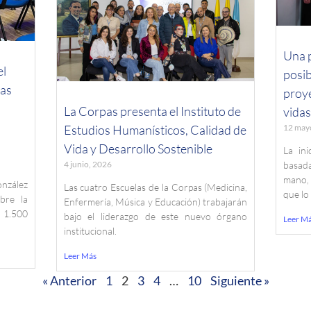
Una p
el
posib
tas
proy
La Corpas presenta el Instituto de
vida
Estudios Humanísticos, Calidad de
12 may
Vida y Desarrollo Sostenible
La ini
4 junio, 2026
basad
mano,
nzález
Las cuatro Escuelas de la Corpas (Medicina,
que lo
bre la
Enfermería, Música y Educación) trabajarán
 1.500
bajo el liderazgo de este nuevo órgano
Leer M
institucional.
Leer Más
« Anterior
1
2
3
4
…
10
Siguiente »