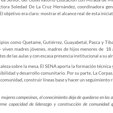
ctora Soledad De La Cruz Hernández, coordinadora gener
bjetivo era claro: mostrar el alcance real de esta iniciat
icipios como Quetame, Gutiérrez, Guayabetal, Pasca y Tib
— viven madres jóvenes, madres de hijos menores de 18 
tes de las aulas y con escasa presencia institucional a su al
aleza sobre la mesa. El SENA aporta la formación técnica y
bilidad y desarrollo comunitario. Por su parte, La Corpas,
comunidad, construir líneas base y hacer un seguimiento ri
s mujeres campesinas, el conocimiento deja de quedarse en las a
orme capacidad de liderazgo y construcción de comunidad q