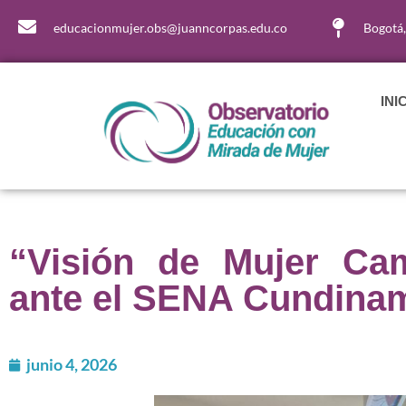
educacionmujer.obs@juanncorpas.edu.co
Bogotá
INI
“Visión de Mujer Cam
ante el SENA Cundina
junio 4, 2026