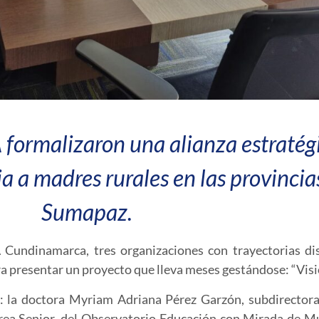
formalizaron una alianza estratégi
 a madres rurales en las provincia
Sumapaz.
Cundinamarca, tres organizaciones con trayectorias dis
ara presentar un proyecto que lleva meses gestándose:
“Vis
o: la doctora Myriam Adriana Pérez Garzón, subdirector
rea Senior, del Observatorio Educación con Mirada de Mu