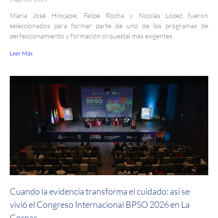
María José Hincapié, Felipe Rocha y Nicolás López fueron
seleccionados para formar parte de uno de los programas de
perfeccionamiento y formación orquestal más exigentes
Leer Más
Cuando la evidencia transforma el cuidado: así se
vivió el Congreso Internacional BPSO 2026 en La
Corpas