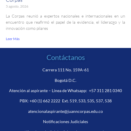
5 agosto, 2026
La Corpas reunió a expertos nacionales e internacionales en un
encuentro que reafirmó el papel de la evidencia, el liderazgo y la
innovación como pilares
Leer Más
Contáctanos
Carrera 111 No. 159A-61
Bogotá D.C.
Atención al aspirante – Línea de Whatsapp:
+57 311 281 0340
PBX:
+60 (1) 662 2222
Ext. 519, 533, 535, 537, 538
atencionalaspirante@juanncorpas.edu.co
Notificaciones Judiciales