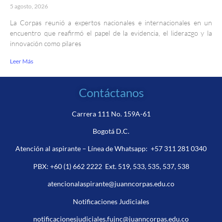
5 agosto, 2026
La Corpas reunió a expertos nacionales e internacionales en un
encuentro que reafirmó el papel de la evidencia, el liderazgo y la
innovación como pilares
Leer Más
Contáctanos
Carrera 111 No. 159A-61
Bogotá D.C.
Atención al aspirante – Línea de Whatsapp:
+57 311 281 0340
PBX:
+60 (1) 662 2222
Ext. 519, 533, 535, 537, 538
atencionalaspirante@juanncorpas.edu.co
Notificaciones Judiciales
notificacionesjudiciales.fujnc@juanncorpas.edu.co