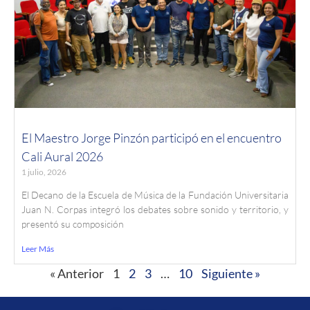
El Maestro Jorge Pinzón participó en el encuentro
Cali Aural 2026
1 julio, 2026
El Decano de la Escuela de Música de la Fundación Universitaria
Juan N. Corpas integró los debates sobre sonido y territorio, y
presentó su composición
Leer Más
« Anterior
1
2
3
…
10
Siguiente »