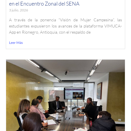
en el Encuentro Zonal del SENA
3 julio, 2026
A través de la ponencia “Visión de Mujer Campesina”, las
estudiantes expusieron los avances de la plataforma VIMUCA-
App en Rionegro, Antioquia, con el respaldo de
Leer Más