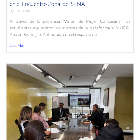
en el Encuentro Zonal del SENA
3 julio, 2026
A través de la ponencia “Visión de Mujer Campesina”, las
estudiantes expusieron los avances de la plataforma VIMUCA-
App en Rionegro, Antioquia, con el respaldo de
Leer Más