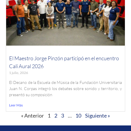
El Maestro Jorge Pinzón participó en el encuentro
Cali Aural 2026
1 julio, 2026
El Decano de la Escuela de Música de la Fundación Universitaria
Juan N. Corpas integró los debates sobre sonido y territorio, y
presentó su composición
Leer Más
« Anterior
1
2
3
…
10
Siguiente »