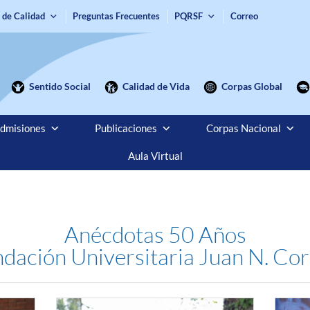
 de Calidad
Preguntas Frecuentes
PQRSF
Correo
Sentido Social
Calidad de Vida
Corpas Global
dmisiones
Publicaciones
Corpas Nacional
Aula Virtual
Anécdotas 50 Años
dación Universitaria Juan N. Co