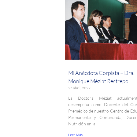
Mi Anécdota Corpista – Dra.
Monique Méziat Restrepo
25 abril, 2022
La Doctora Méziat actualmen
desempeña como Docente del Cu
Premédico de nuestro Centro de Edu
Permanente y Continuada, Doce
Nutrición en la
Leer Más