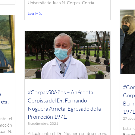
Universitaria Juan N. Corpas. Corría
Leer Más
#Cor
#Corpas50Años – Anécdota
s
Corpi
Corpista del Dr. Fernando
sta.
Bern
Noguera Arrieta, Egresado de la
1971
Promoción 1971.
27 agos
nte el
8 septiembre, 2021
moción
Esta 
Juan N.
Actualmente el Dr. Noguera se desempeña
Encue