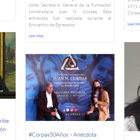
como Secretario General de la Fundación
1971 d
Universitaria Juan N. Corpas. Esta
Corpas
entrevista fue realizada durante el
Leer M
Encuentro de Egresados
Leer Más
ribe
ión
#Corpas50Años – Anécdota