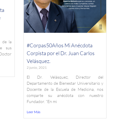
ta
e
 de la
#Corpas50Años Mi Anécdota
de sus
Corpista por el Dr. Juan Carlos
Doctor
Velásquez.
2 junio, 2021
El Dr. Velásquez, Director del
Departamento de Bienestar Universitario y
Docente de la Escuela de Medicina, nos
comparte su anécdota con nuestro
Fundador. “En mi
Leer Más