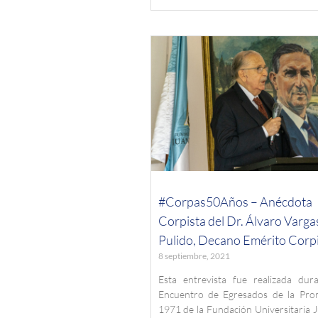
#Corpas50Años – Anécdota
Corpista del Dr. Álvaro Varga
Pulido, Decano Emérito Corpi
8 septiembre, 2021
Esta entrevista fue realizada dura
Encuentro de Egresados de la Pro
1971 de la Fundación Universitaria 