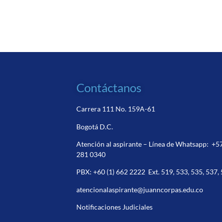
Contáctanos
Carrera 111 No. 159A-61
Bogotá D.C.
Atención al aspirante – Línea de Whatsapp:
+5
281 0340
PBX:
+60 (1) 662 2222
Ext. 519, 533, 535, 537,
atencionalaspirante@juanncorpas.edu.co
Notificaciones Judiciales