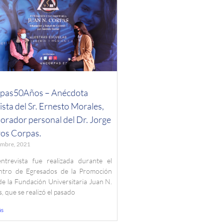
pas50Años – Anécdota
sta del Sr. Ernesto Morales,
orador personal del Dr. Jorge
ros Corpas.
embre, 2021
entrevista fue realizada durante el
ntro de Egresados de la Promoción
e la Fundación Universitaria Juan N.
, que se realizó el pasado
ás