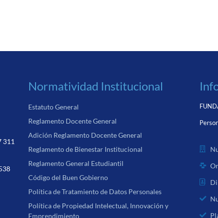
Normatividad Institucional
Inf
FUNDA
Estatuto General
Reglamento Docente General
Person
Adición Reglamento Docente General
7 311
Nu
Reglamento de Bienestar Institucional
Reglamento General Estudiantil
Or
 538
Código del Buen Gobierno
Di
Política de Tratamiento de Datos Personales
Nu
Política de Propiedad Intelectual, Innovación y
Pl
Emprendimiento