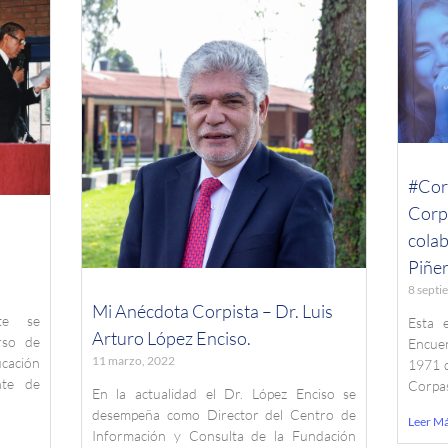
#Cor
Corpi
colab
Piñe
8 septi
Mi Anécdota Corpista – Dr. Luis
te se
Esta 
Arturo López Enciso.
rso de
Encue
11 marzo, 2022
cación
1971 d
nte de
Corpas
En la actualidad el Dr. López Enciso se
desempeña como Director del Centro de
Leer M
Información y Consulta de la Fundación