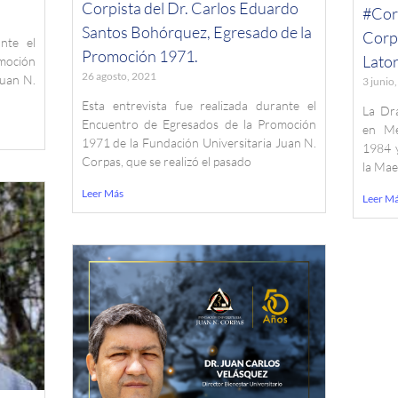
Corpista del Dr. Carlos Eduardo
#Cor
Santos Bohórquez, Egresado de la
Corpi
nte el
Promoción 1971.
Lator
moción
26 agosto, 2021
Juan N.
3 junio
Esta entrevista fue realizada durante el
La Dr
Encuentro de Egresados de la Promoción
en Me
1971 de la Fundación Universitaria Juan N.
1984 
Corpas, que se realizó el pasado
la Mae
Leer Más
Leer M