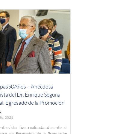
pas50Años – Anécdota
sta del Dr. Enrique Segura
al, Egresado de la Promoción
.
to, 2021
entrevista fue realizada durante el
ntro de Egresados de la Promoción