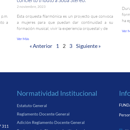
2 noviembre, 2023
Dura
form
 p.m.
Esta orquesta filarmónica es un proyecto que convoca
ha e
nto a
a mujeres para que puedan dar continuidad a su
formación musical, vivir la experiencia orquestal y de
Ver 
Ver Más
« Anterior
1
2
3
Siguiente »
Normatividad Institucional
Inf
FUNDA
Estatuto General
Reglamento Docente General
Person
Adición Reglamento Docente General
7 311