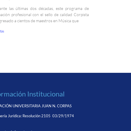
nte las últimas dos décadas, este programa de
ación profesional con el sello de calidad Corpista
gresado a cientos de maestros en Música que
Más
ormación Institucional
CIÓN UNIVERSITARIA JUAN N. CORPAS
ería Jurídica:
Resolución 2105 03/29/1974