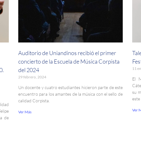
Auditorio de Uniandinos recibió el primer
Tal
concierto de la Escuela de Música Corpista
Fes
11 e
0.
del 2024
29 febrero, 2024
El 
Cáte
Un docente y cuatro estudiantes hicieron parte de este
su m
encuentro para los amantes de la música con el sello de
este
calidad Corpista.
lidad
Ver 
lipe
Ver Más
la de