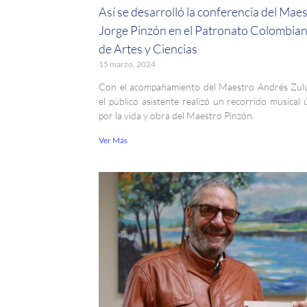
Así se desarrolló la conferencia del Mae
Jorge Pinzón en el Patronato Colombia
de Artes y Ciencias
15 marzo, 2024
Con el acompañamiento del Maestro Andrés Zul
el público asistente realizó un recorrido musical 
por la vida y obra del Maestro Pinzón.
Ver Más