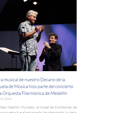
a musical de nuestro Decano de la
uela de Música hizo parte del concierto
la Orquesta Filarmónica de Medellín
ril, 2024
olista Vladímir Hurtado, principal de trombones de
a orquesta fue el encargado de interpretar la pieza