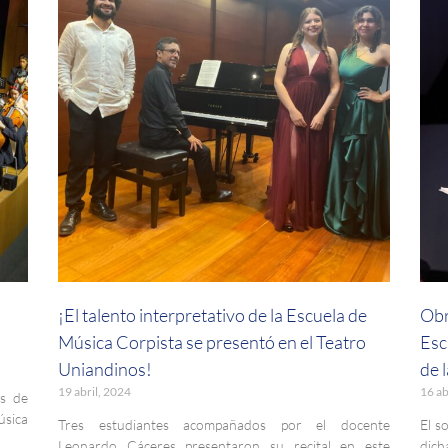
¡El talento interpretativo de la Escuela de
Obr
Música Corpista se presentó en el Teatro
Esc
Uniandinos!
de 
19 abril, 2024
16 ab
s de
úsica
Tres estudiantes acompañados por el docente
El s
Leonardo Cáceres presentaron su recital en este
dich