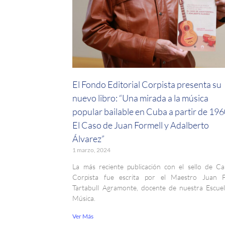
El Fondo Editorial Corpista presenta su
nuevo libro: “Una mirada a la música
popular bailable en Cuba a partir de 196
El Caso de Juan Formell y Adalberto
Álvarez”
1 marzo, 2024
La más reciente publicación con el sello de Ca
Corpista fue escrita por el Maestro Juan Fe
Tartabull Agramonte, docente de nuestra Escue
Música.
Ver Más