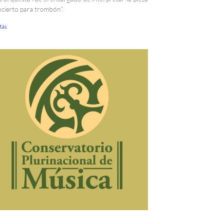
cierto para trombón”.
Más