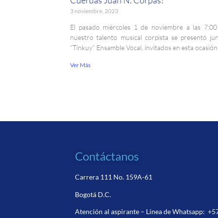
3 noviembre, 2023
El pasado miércoles 1 de noviembre a las 7:00
nuestro talento musical corpista se presentó ju
“Tinkuy” Ensamble Vocal, invitados en esta ocasión
Ver Más
Contáctanos
Carrera 111 No. 159A-61
Bogotá D.C.
Atención al aspirante – Línea de Whatsapp:
+5