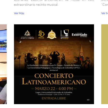
extraordinario recinto musical.
“Con
Ver Más
Ver 