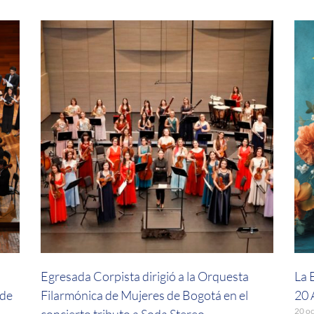
Egresada Corpista dirigió a la Orquesta
La 
 de
Filarmónica de Mujeres de Bogotá en el
20 
20 o
concierto tributo a Soda Stereo.