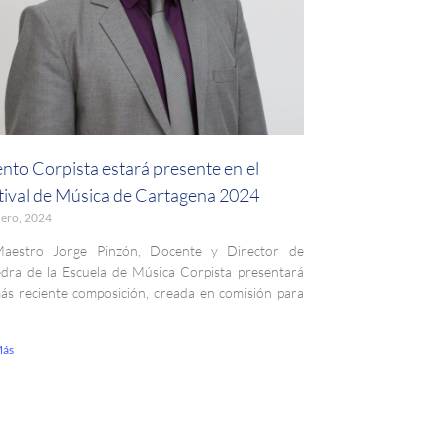
ento Corpista estará presente en el
tival de Música de Cartagena 2024
nero, 2024
Maestro Jorge Pinzón, Docente y Director de
dra de la Escuela de Música Corpista presentará
ás reciente composición, creada en comisión para
Más