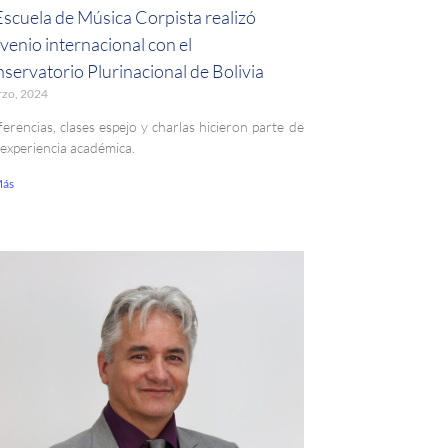
Escuela de Música Corpista realizó
venio internacional con el
servatorio Plurinacional de Bolivia
rzo, 2024
erencias, clases espejo y charlas hicieron parte de
 experiencia académica.
Más