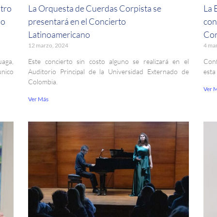
stro
La Orquesta de Cuerdas Corpista se
La 
no
presentará en el Concierto
con
Latinoamericano
Con
12 marzo, 2024
4 ma
uaga,
Este concierto sin costo alguno se realizará en el
Conf
único
Auditorio Principal de la Universidad Externado de
esta
Colombia.
Ver 
Ver Más