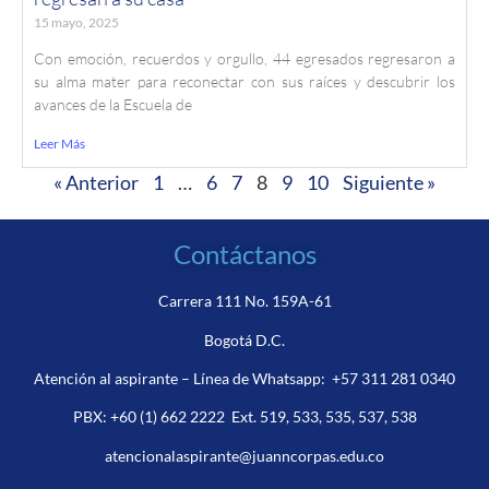
15 mayo, 2025
Con emoción, recuerdos y orgullo, 44 egresados regresaron a
su alma mater para reconectar con sus raíces y descubrir los
avances de la Escuela de
Leer Más
« Anterior
1
…
6
7
8
9
10
Siguiente »
Contáctanos
Carrera 111 No. 159A-61
Bogotá D.C.
Atención al aspirante – Línea de Whatsapp:
+57 311 281 0340
PBX:
+60 (1) 662 2222
Ext. 519, 533, 535, 537, 538
atencionalaspirante@juanncorpas.edu.co