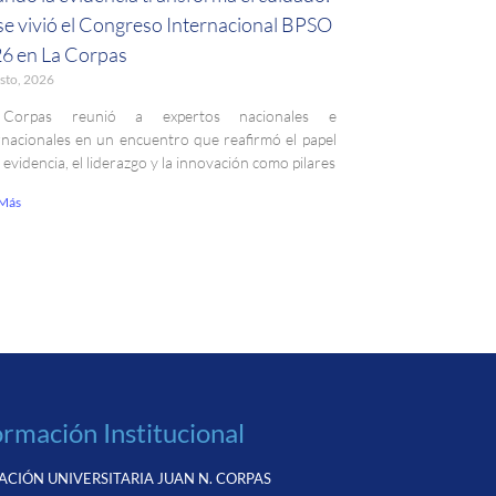
 se vivió el Congreso Internacional BPSO
6 en La Corpas
sto, 2026
Corpas reunió a expertos nacionales e
rnacionales en un encuentro que reafirmó el papel
a evidencia, el liderazgo y la innovación como pilares
 Más
ormación Institucional
CIÓN UNIVERSITARIA JUAN N. CORPAS