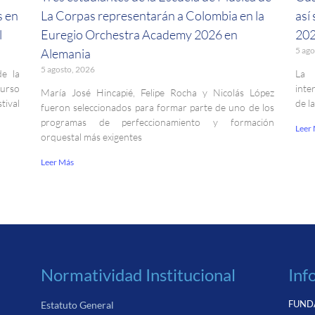
s en
La Corpas representarán a Colombia en la
así
l
Euregio Orchestra Academy 2026 en
202
5 ago
Alemania
5 agosto, 2026
de la
La 
curso
inte
María José Hincapié, Felipe Rocha y Nicolás López
ival
de l
fueron seleccionados para formar parte de uno de los
programas de perfeccionamiento y formación
Leer
orquestal más exigentes
Leer Más
Normatividad Institucional
Inf
FUNDA
Estatuto General