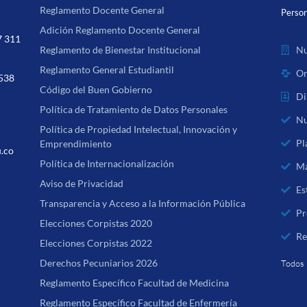
Reglamento Docente General
Person
Adición Reglamento Docente General
7 311
Nu
Reglamento de Bienestar Institucional
Reglamento General Estudiantil
Or
 538
Código del Buen Gobierno
Di
Política de Tratamiento de Datos Personales
Nu
Política de Propiedad Intelectual, Innovación y
Pl
Emprendimiento
u.co
Política de Internacionalización
Ma
Aviso de Privacidad
Es
Transparencia y Acceso a la Información Pública
Pr
Elecciones Corpistas 2020
Re
Elecciones Corpistas 2022
Derechos Pecuniarios 2026
Todos 
Reglamento Específico Facultad de Medicina
Reglamento Específico Facultad de Enfermería