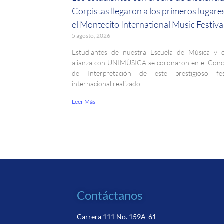
Corpistas llegaron a los primeros lugare
el Montecito International Music Festiva
5 agosto, 2026
Estudiantes de nuestra Escuela de Música y 
alianza con UNIMÚSICA se coronaron en el Con
de Interpretación de este prestigioso fest
internacional realizado
Leer Más
Contáctanos
Carrera 111 No. 159A-61