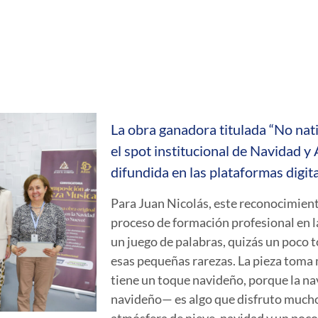
La obra ganadora titulada “No nati
el spot institucional de Navidad 
difundida en las plataformas digita
Para Juan Nicolás, este reconocimien
proceso de formación profesional en l
un juego de palabras, quizás un poco 
esas pequeñas rarezas. La pieza toma 
tiene un toque navideño, porque la nav
navideño— es algo que disfruto mucho
atmósfera de nieve, navidad y un poco