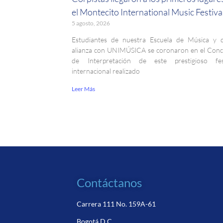
el Montecito International Music Festiva
5 agosto, 2026
Estudiantes de nuestra Escuela de Música y 
alianza con UNIMÚSICA se coronaron en el Con
de Interpretación de este prestigioso fest
internacional realizado
Leer Más
Contáctanos
Carrera 111 No. 159A-61
Bogotá D.C.