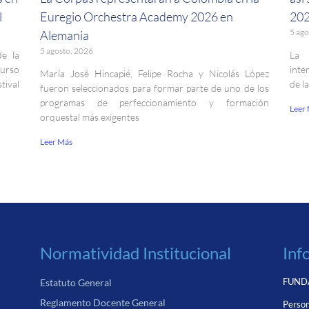
l
Euregio Orchestra Academy 2026 en
202
5 ago
Alemania
5 agosto, 2026
de la
La 
curso
inte
María José Hincapié, Felipe Rocha y Nicolás López
ival
de l
fueron seleccionados para formar parte de uno de los
programas de perfeccionamiento y formación
Leer
orquestal más exigentes
Leer Más
Normatividad Institucional
Inf
FUNDA
Estatuto General
Reglamento Docente General
Person