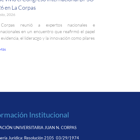
6 en La Corpas
sto, 2026
Corpas reunió a expertos nacionales e
rnacionales en un encuentro que reafirmó el papel
a evidencia, el liderazgo y la innovación como pilares
 Más
ormación Institucional
CIÓN UNIVERSITARIA JUAN N. CORPAS
ería Jurídica:
Resolución 2105 03/29/1974