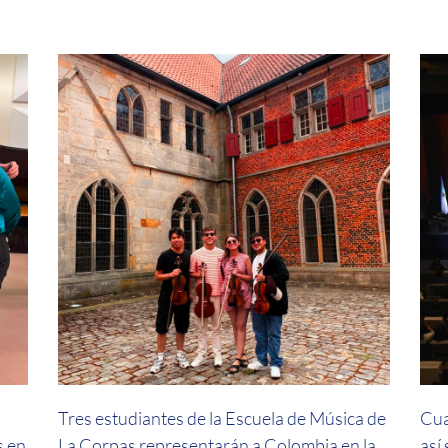
a
Tres estudiantes de la Escuela de Música de
Cua
s en
La Corpas representarán a Colombia en la
así