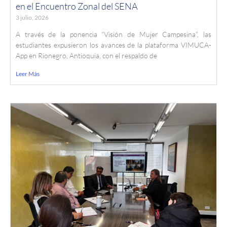
en el Encuentro Zonal del SENA
3 julio, 2026
A través de la ponencia “Visión de Mujer Campesina”, las
estudiantes expusieron los avances de la plataforma VIMUCA-
App en Rionegro, Antioquia, con el respaldo de
Leer Más