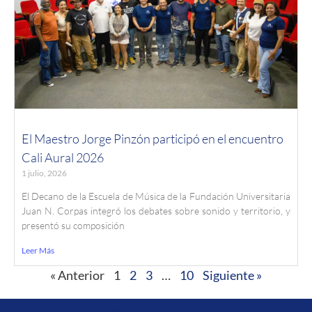
El Maestro Jorge Pinzón participó en el encuentro
Cali Aural 2026
1 julio, 2026
El Decano de la Escuela de Música de la Fundación Universitaria
Juan N. Corpas integró los debates sobre sonido y territorio, y
presentó su composición
Leer Más
« Anterior
1
2
3
…
10
Siguiente »