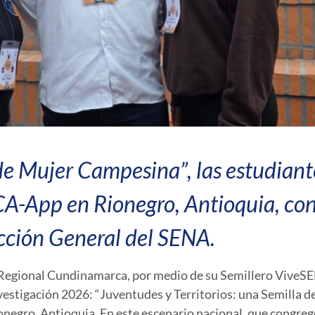
de Mujer Campesina”, las estudiant
-App en Rionegro, Antioquia, con 
cción General del SENA.
 Regional Cundinamarca, por medio de su Semillero ViveS
estigación 2026: “Juventudes y Territorios: una Semilla de
ionegro, Antioquia. En este escenario nacional, que congre