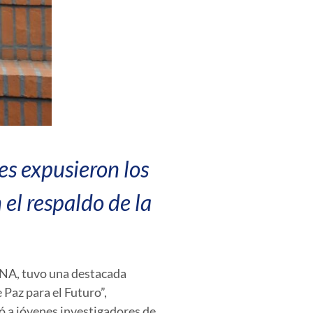
es expusieron los
el respaldo de la
ENA, tuvo una destacada
 Paz para el Futuro”
,
gó a jóvenes investigadores de