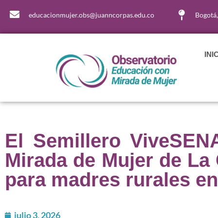
educacionmujer.obs@juanncorpas.edu.co
Bogotá
INI
El Semillero ViveSEN
Mirada de Mujer de La 
para madres rurales e
julio 3, 2026