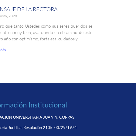
NSAJE DE LA RECTORA
osto, 2020
ro que tanto Ustedes como sus seres queridos se
entren muy bien, avanzando en el camino de este
o año con optimismo, fortaleza, cuidados y
 Más
ormación Institucional
CIÓN UNIVERSITARIA JUAN N. CORPAS
ería Jurídica:
Resolución 2105 03/29/1974