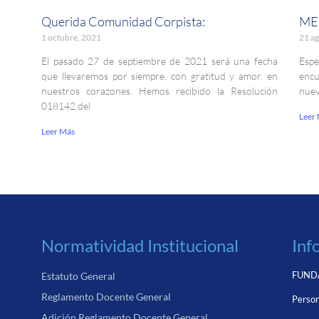
Querida Comunidad Corpista:
ME
1 octubre, 2021
21 ag
El pasado 27 de septiembre de 2021 será una fecha
Espe
que llevaremos por siempre, con gratitud y amor, en
encu
nuestros corazones. Hemos recibido la Resolución
nuev
018142 del
Leer
Leer Más
Normatividad Institucional
Inf
FUNDA
Estatuto General
Reglamento Docente General
Person
Adición Reglamento Docente General