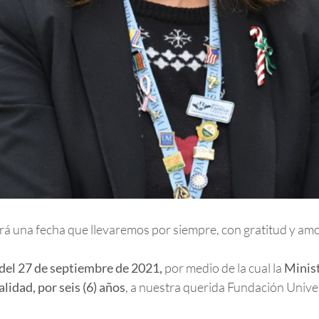
á una fecha que llevaremos por siempre, con gratitud y amo
del 27 de septiembre de 2021,
por medio de la cual la
Minis
lidad, por seis (6) años
, a nuestra querida Fundación Univer