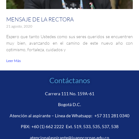
MENSAJE DE LA RECTORA
21 agosto, 2020
Espero que tanto Ustedes como sus seres queridos se encuentren
muy bien, avanzando en el camino de este nuevo año con
optimismo, fortaleza, cuidados y
Leer Más
Contáctanos
Carrera 111 No. 159A-61
Bogotá D.C.
Atención al aspirante – Línea de Whatsapp:
+57 311 281 0340
PBX:
+60 (1) 662 2222
Ext. 519, 533, 535, 537, 538
atencionalaspirante@juanncorpas.edu.co