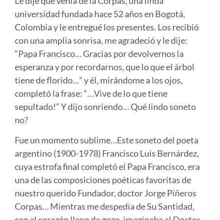
Le dije que venía de la Corpas, una linda
universidad fundada hace 52 años en Bogotá,
Colombia y le entregué los presentes. Los recibió
con una amplia sonrisa, me agradeció y le dije:
“Papa Francisco… Gracias por devolvernos la
esperanza y por recordarnos, que lo que el árbol
tiene de florido…” y él, mirándome a los ojos,
completó la frase: “…Vive de lo que tiene
sepultado!” Y dijo sonriendo… Qué lindo soneto
no?
Fue un momento sublime…Este soneto del poeta
argentino (1900-1978) Francisco Luis Bernárdez,
cuya estrofa final completó el Papa Francisco, era
una de las composiciones poéticas favoritas de
nuestro querido Fundador, doctor Jorge Piñeros
Corpas… Mientras me despedía de Su Santidad,
con el corazón lleno de gozo, imaginaba al Doctor