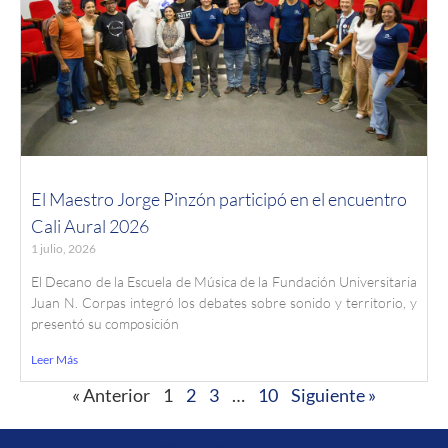
El Maestro Jorge Pinzón participó en el encuentro
Cali Aural 2026
1 julio, 2026
El Decano de la Escuela de Música de la Fundación Universitaria
Juan N. Corpas integró los debates sobre sonido y territorio, y
presentó su composición
Leer Más
« Anterior
1
2
3
…
10
Siguiente »