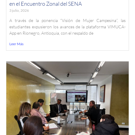
en el Encuentro Zonal del SENA
3 julio, 2026
A través de la ponencia “Visión de Mujer Campesina”, las
estudiantes expusieron los avances de la plataforma VIMUCA-
App en Rionegro, Antioquia, con el respaldo de
Leer Más