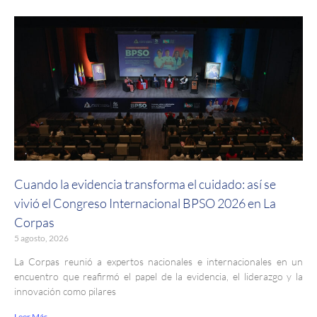
Cuando la evidencia transforma el cuidado: así se
vivió el Congreso Internacional BPSO 2026 en La
Corpas
5 agosto, 2026
La Corpas reunió a expertos nacionales e internacionales en un
encuentro que reafirmó el papel de la evidencia, el liderazgo y la
innovación como pilares
Leer Más