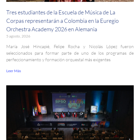
Tres estudiantes de la Escuela de Música de La
Corpas representarán a Colombia en la Euregio
Orchestra Academy 2026 en Alemania
5 agosto, 2026
María José Hincapié, Felipe Rocha y Nicolás López fueron
seleccionados para formar parte de uno de los programas de
perfeccionamiento y formación orquestal más exigentes
Leer Más