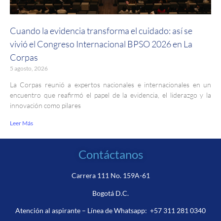
Cuando la evidencia transforma el cuidado: así se
vivió el Congreso Internacional BPSO 2026 en La
Corpas
5 agosto, 2026
La Corpas reunió a expertos nacionales e internacionales en un
encuentro que reafirmó el papel de la evidencia, el liderazgo y la
innovación como pilares
Leer Más
Contáctanos
Carrera 111 No. 159A-61
Bogotá D.C.
Atención al aspirante – Línea de Whatsapp:
+57 311 281 0340